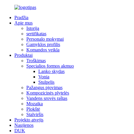
Pradžia
Apie mus
Istorija
sertifikatas
Personalo mokymai
Gamyklos profilis
Komandos veikla
Produktai
Troškimas
Specialios formos akmuo
Lanko skydas
Vonia
Stulpelis
Pažangus pjovimas
Kompozicinės plytelės
Vandens srovės raštas
Mozaika
Plokštė
Stalviršis
Projekto atvejis
Naujienos
DUK