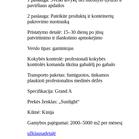
paviršiaus apdailos
2 paslauga: Pateikite produktų ir konteinerių
pakrovimo nuotrauką
Pristatymo detalė: 15–30 dienų po jūsų
patvirtinimo ir išankstinio apmokėjimo
Verslo tipas: gamintojas
Kokybės kontrolė: profesionali kokybės
kontrolės komanda tikrina gabalėlį po gabalo
Transporto paketas: fumiguotos, tinkamos
plaukioti profesionalios medinės dėžės
Specifikacija: Grand A
Prekės ženklas: „Sunlight“
Kilmė: Kinija
Gamybos pajėgumai: 2000–5000 m2 per mėnesį
užklausa
detalė