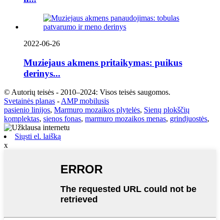
2022-06-26
Muziejaus akmens pritaikymas: puikus
derinys...
© Autorių teisės - 2010–2024: Visos teisės saugomos.
Svetainės planas
-
AMP mobilusis
pasienio linijos
,
Marmuro mozaikos plytelės
,
Sienų plokščių
komplektas
,
sienos fonas
,
marmuro mozaikos menas
,
grindjuostės
,
Siųsti el. laišką
x