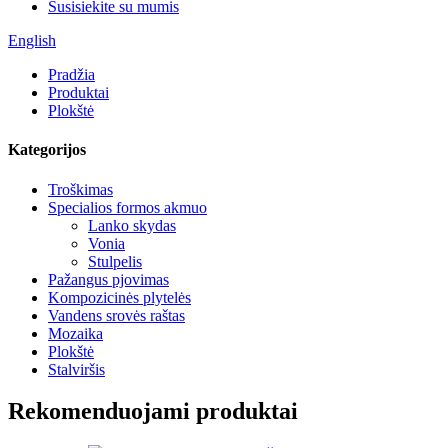
Susisiekite su mumis
English
Pradžia
Produktai
Plokštė
Kategorijos
Troškimas
Specialios formos akmuo
Lanko skydas
Vonia
Stulpelis
Pažangus pjovimas
Kompozicinės plytelės
Vandens srovės raštas
Mozaika
Plokštė
Stalviršis
Rekomenduojami produktai