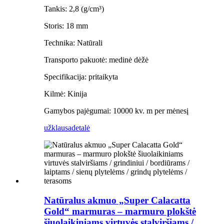
Tankis: 2,8 (g/cm³)
Storis: 18 mm
Technika: Natūrali
Transporto pakuotė: medinė dėžė
Specifikacija: pritaikyta
Kilmė: Kinija
Gamybos pajėgumai: 10000 kv. m per mėnesį
užklausa
detalė
Natūralus akmuo „Super Calacatta
Gold“ marmuras – marmuro plokštė
šiuolaikiniams virtuvės stalviršiams /