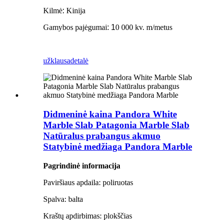
Kilmė
:
Kinija
Gamybos pajėgumai
:
1
0 000 kv. m/metus
užklausa
detalė
Didmeninė kaina Pandora White
Marble Slab Patagonia Marble Slab
Natūralus prabangus akmuo
Statybinė medžiaga Pandora Marble
Pagrindinė informacija
Paviršiaus apdaila: poliruotas
Spalva: balta
Kraštų apdirbimas: plokščias