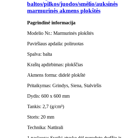
baltos/pilkos/juodos/smėlio/auksinės
marmurinės akmens plokštės
Pagrindinė informacija
Modelio Nr.: Marmurinės plokštės
Paviršiaus apdaila: poliruotas
Spalva: balta
Kraštų apdirbimas: plokščias
Akmens forma: didelė plokštė
Pritaikymas: Grindys, Siena, Stalviršis
Dydis: 600 x 600 mm
Tankis: 2,7 (g/cm³)
Storis: 20 mm
Technika: Natūrali
1 paslauga: Sveiki atvykę dėl nurodyto dydžio ir