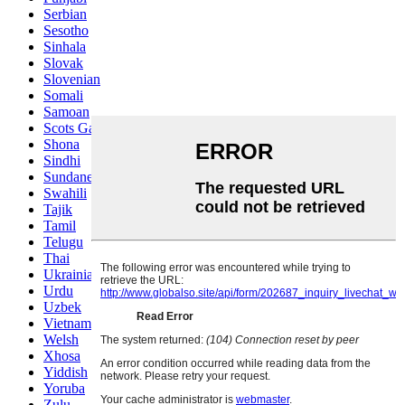
Serbian
Sesotho
Sinhala
Slovak
Slovenian
Somali
Samoan
Scots Gaelic
Shona
Sindhi
Sundanese
Swahili
Tajik
Tamil
Telugu
Thai
Ukrainian
Urdu
Uzbek
Vietnamese
Welsh
Xhosa
Yiddish
Yoruba
Zulu