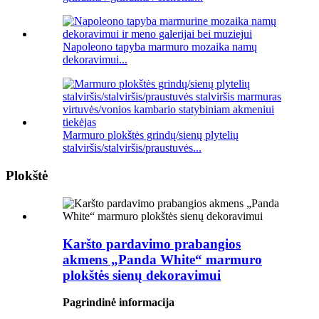
Napoleono tapyba marmuro mozaika namų
dekoravimui...
Marmuro plokštės grindų/sienų plytelių
stalviršis/stalviršis/praustuvės...
Plokštė
Karšto pardavimo prabangios
akmens „Panda White“ marmuro
plokštės sienų dekoravimui
Pagrindinė informacija