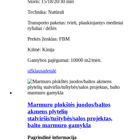
Storis: 15/18/20/30 mm
Technika: Natūrali
Transporto paketas: tvirti, plaukiojantys mediniai
ryšuliai / dėžės
Prekės ženklas: FBM
Kilmė: Kinija
Gamybos pajėgumai: 10000 m2/mėn.
užklausa
detalė
Marmuro plokštės juodos/baltos
akmens plytelių
stalviršis/tuštybės/salos projektas,
balto marmuro gamykla
Pagrindinė informacija