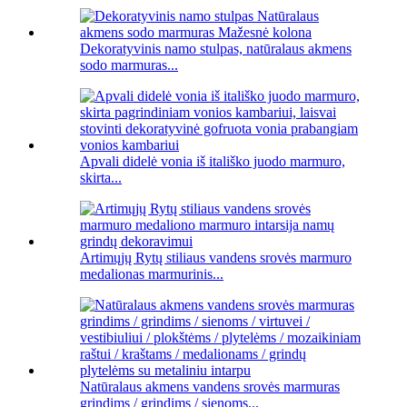
Dekoratyvinis namo stulpas, natūralaus akmens
sodo marmuras...
Apvali didelė vonia iš itališko juodo marmuro,
skirta...
Artimųjų Rytų stiliaus vandens srovės marmuro
medalionas marmurinis...
Natūralaus akmens vandens srovės marmuras
grindims / grindims / sienoms...