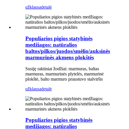
užklausa
detalė
Populiarios pigios statybinės
medžiagos: natūralios
baltos/pilkos/juodos/smėlio/auksinės
marmurinės akmens plokštės
Susiję raktiniai žodžiai: marmuras, baltas
marmuras, marmurinės plytelės, marmurinė
plokštė, balto marmuro praustuvo stalviršis
užklausa
detalė
Populiarios pigios statybinės
medžiagos: natūralios