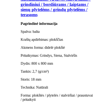
grindiniui / bordiūrams / laiptams /
sienų plytelėms / grindų plytelėms /
terasoms
Pagrindinė informacija
Spalva: balta
Kraštų apdirbimas: plokščias
Akmens forma: didelė plokštė
Pritaikymas: Grindys, Siena, Stalviršis
Dydis: 800 x 800 mm
Tankis: 2,7 (g/cm³)
Storis: 18 mm
Technika: Natūrali
Forma: plokštės / plytelės / stalviršiai / praustuvai
/ pritaikyti