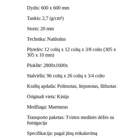
Dydis
:
600 x 600 mm
Tankis
:
2,7 (g/cm³)
Storis
:
20 mm
Technika
:
Natūralus
Plytelės
:
12 colių x 12 colių x 3/8 colio (305 x
305 x 10 mm)
Plokštė
:
2800x1600x
Stalviršis
:
96 colių x 26 colių x 3/4 colio
Kraštų apdaila
:
Poliruotas, liepsnotas, šlifuotas
Originali vieta
:
Kinija
Medžiaga
:
Marmuras
Transporto paketas
:
Tvirtos medinės dėžės su
fumigacija
Specifikacija
:
pagal jūsų reikalavimą