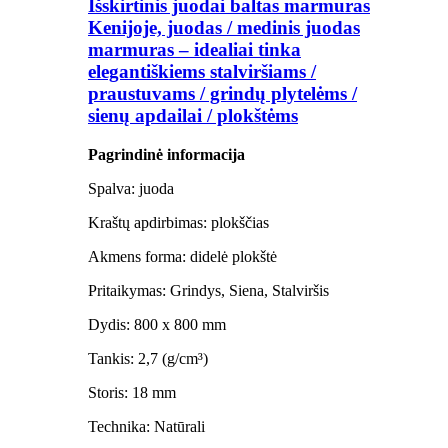
Išskirtinis juodai baltas marmuras
Kenijoje, juodas / medinis juodas
marmuras – idealiai tinka
elegantiškiems stalviršiams /
praustuvams / grindų plytelėms /
sienų apdailai / plokštėms
Pagrindinė informacija
Spalva: juoda
Kraštų apdirbimas: plokščias
Akmens forma: didelė plokštė
Pritaikymas: Grindys, Siena, Stalviršis
Dydis: 800 x 800 mm
Tankis: 2,7 (g/cm³)
Storis: 18 mm
Technika: Natūrali