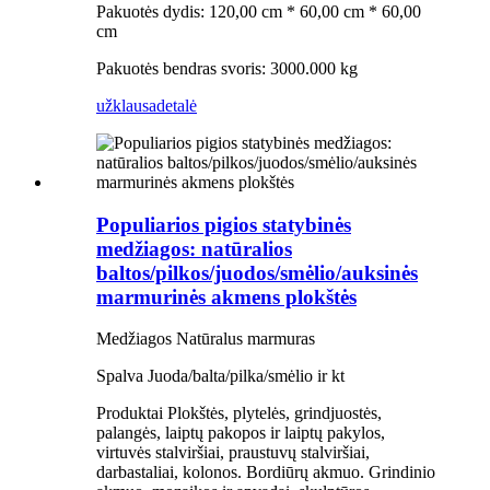
Pakuotės dydis: 120,00 cm * 60,00 cm * 60,00
cm
Pakuotės bendras svoris: 3000.000 kg
užklausa
detalė
Populiarios pigios statybinės
medžiagos: natūralios
baltos/pilkos/juodos/smėlio/auksinės
marmurinės akmens plokštės
Medžiagos Natūralus marmuras
Spalva Juoda/balta/pilka/smėlio ir kt
Produktai Plokštės, plytelės, grindjuostės,
palangės, laiptų pakopos ir laiptų pakylos,
virtuvės stalviršiai, praustuvų stalviršiai,
darbastaliai, kolonos. Bordiūrų akmuo. Grindinio