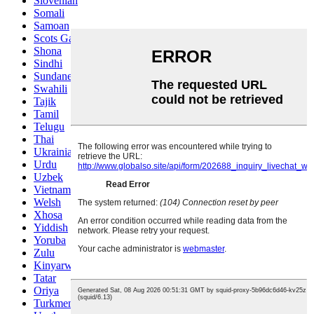
Slovenian
Somali
Samoan
Scots Gaelic
Shona
Sindhi
Sundanese
Swahili
Tajik
Tamil
Telugu
Thai
Ukrainian
Urdu
Uzbek
Vietnamese
Welsh
Xhosa
Yiddish
Yoruba
Zulu
Kinyarwanda
Tatar
Oriya
Turkmen