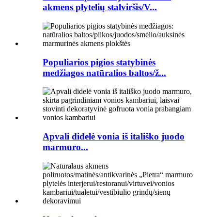
akmens plytelių stalviršis/V...
Populiarios pigios statybinės
medžiagos natūralios baltos/ž...
Apvali didelė vonia iš itališko juodo
marmuro...