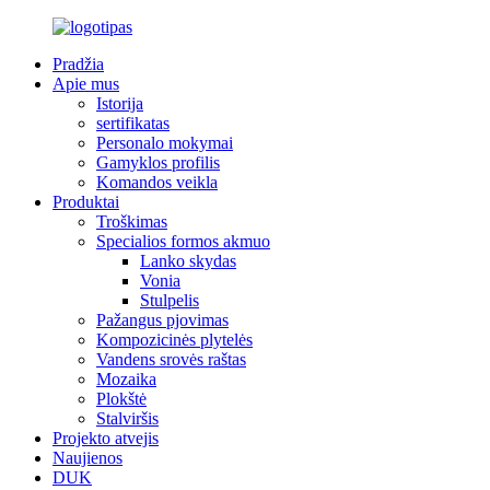
Pradžia
Apie mus
Istorija
sertifikatas
Personalo mokymai
Gamyklos profilis
Komandos veikla
Produktai
Troškimas
Specialios formos akmuo
Lanko skydas
Vonia
Stulpelis
Pažangus pjovimas
Kompozicinės plytelės
Vandens srovės raštas
Mozaika
Plokštė
Stalviršis
Projekto atvejis
Naujienos
DUK