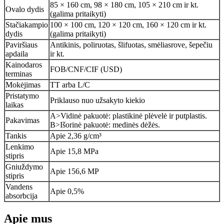
85 × 160 cm, 98 × 180 cm, 105 × 210 cm ir kt.
Ovalo dydis
(galima pritaikyti)
Stačiakampio
100 × 100 cm, 120 × 120 cm, 160 × 120 cm ir kt.
dydis
(galima pritaikyti)
Paviršiaus
Antikinis, poliruotas, šlifuotas, smėliasrove, šepečiu
apdaila
ir kt.
Kainodaros
FOB/CNF/CIF (USD)
terminas
Mokėjimas
TT arba L/C
Pristatymo
Priklauso nuo užsakyto kiekio
laikas
A>Vidinė pakuotė: plastikinė plėvelė ir putplastis.
Pakavimas
B>Išorinė pakuotė: medinės dėžės.
Tankis
Apie 2,36 g/cm³
Lenkimo
Apie 15,8 MPa
stipris
Gniuždymo
Apie 156,6 MP
stipris
Vandens
Apie 0,5%
absorbcija
Apie mus