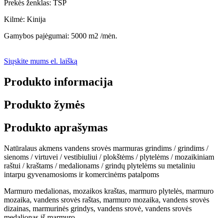
Prekės ženklas: TSP
Kilmė: Kinija
Gamybos pajėgumai: 5000 m2 /mėn.
Siųskite mums el. laišką
Produkto informacija
Produkto žymės
Produkto aprašymas
Natūralaus akmens vandens srovės marmuras grindims / grindims /
sienoms / virtuvei / vestibiuliui / plokštėms / plytelėms / mozaikiniam
raštui / kraštams / medalionams / grindų plytelėms su metaliniu
intarpu gyvenamosioms ir komercinėms patalpoms
Marmuro medalionas, mozaikos kraštas, marmuro plytelės, marmuro
mozaika, vandens srovės raštas, marmuro mozaika, vandens srovės
dizainas, marmurinės grindys, vandens srovė, vandens srovės
medalionas iš marmuro