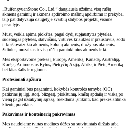
„RuifengyuanStone Co., Ltd.“ daugiausia užsiima visų rūšių
akmens gaminių ir akmens apdirbimo mašinų apdirbimu ir prekyba,
taip pat dalyvauja daugelyje svarbių statybos projektų visame
pasaulyje.
Mūsų veikla apima plokštes, pagal dydį supjaustytas plyteles,
sudėtingas plyteles, stalviršius, virtuvės kriaukles ir praustuvus, sodo
ir kraštovaizdžio akmenis, kolonų akmenis, drožybos akmenis,
židinius, mozaikas ir visų rūšių paminklinius akmenis ir kt.
Mes eksportavome prekes į Europą, Ameriką, Kanadą, Australiją,
Korėją, Artimuosius Rytus, Pietryčių Aziją, Afriką ir Pietų Ameriką
bei kitas šalis ir regionus.
Profesionali apžiūra
Kai gaminiai bus pagaminti, kokybės kontrolės tarnyba (QC)
patikrins jų ilgį, storį, blizgesį, plokštumą, kraštų apdailą ir viską po
vieną pagal užsakymų sąrašą. Siekdama įsitikinti, kad prekės atitinka
klientų poreikius.
Pakavimas ir konteinerių pakrovimas
Mes naudojame tvirtas medines dėžes su sutvirtintais diržais arba