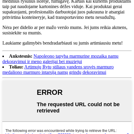
medinius ryšulius išorėje, fumigavę. Kartais kai kuriems produktams
taip pat naudojame kartonines dėžes viduje. Kai produktai gerai
supakuojami, profesionalūs darbuotojai juos pakrauna ir atsargiai
pritvirtina konteineryje, kad transportavimo metu nesudužtų.
Nėra per didelio ar per mažo verslo mums. Jei jums reikia akmens,
susisiekite su mumis.
Laukiame galimybės bendradarbiauti su jumis artimiausiu metu!
Ankstesnis:
Napoleono tapyba marmurine mozaika namų
dekoravimui ir meno galerijai bei muziejui
Toliau:
Artimųjų Rytų stiliaus vandens srovės marmuro
medaliono marmuro intarsija namų grindų dekoravimui