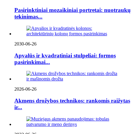
Pasirinktiniai mozaikiniai portretai: nuotraukų
tekinimas...
2030-06-26
Apvalūs ir kvadratiniai stulpeliai: formos
pasirinkimai...
2026-06-26
Akmens drožybos technikos: rankomis raižytas
ir...