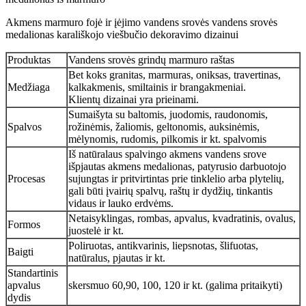
Akmens marmuro fojė ir įėjimo vandens srovės vandens srovės
medalionas karališkojo viešbučio dekoravimo dizainui
Produktas
Vandens srovės grindų marmuro raštas
Bet koks granitas, marmuras, oniksas, travertinas,
Medžiaga
kalkakmenis, smiltainis ir brangakmeniai.
Klientų dizainai yra prieinami.
Sumaišyta su baltomis, juodomis, raudonomis,
Spalvos
rožinėmis, žaliomis, geltonomis, auksinėmis,
mėlynomis, rudomis, pilkomis ir kt. spalvomis
Iš natūralaus spalvingo akmens vandens srove
išpjautas akmens medalionas, patyrusio darbuotojo
Procesas
sujungtas ir pritvirtintas prie tinklelio arba plytelių,
gali būti įvairių spalvų, raštų ir dydžių, tinkantis
vidaus ir lauko erdvėms.
Netaisyklingas, rombas, apvalus, kvadratinis, ovalus,
Formos
juostelė ir kt.
Poliruotas, antikvarinis, liepsnotas, šlifuotas,
Baigti
natūralus, pjautas ir kt.
Standartinis
apvalus
skersmuo 60,90, 100, 120 ir kt. (galima pritaikyti)
dydis