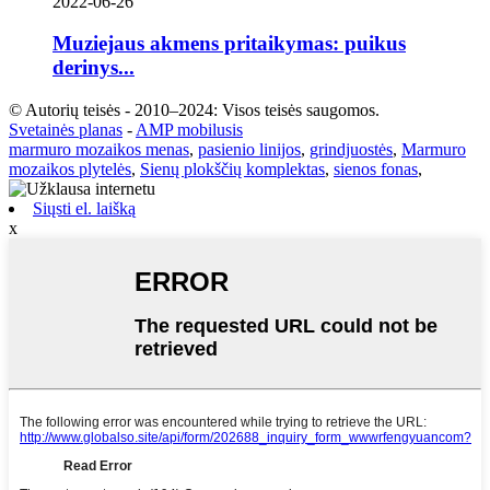
2022-06-26
Muziejaus akmens pritaikymas: puikus
derinys...
© Autorių teisės - 2010–2024: Visos teisės saugomos.
Svetainės planas
-
AMP mobilusis
marmuro mozaikos menas
,
pasienio linijos
,
grindjuostės
,
Marmuro
mozaikos plytelės
,
Sienų plokščių komplektas
,
sienos fonas
,
Siųsti el. laišką
x